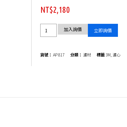
NT$
2,180
加入詢價
立即詢價
貨號：
AP817
分類：
濾材
標籤
3M
,
濾心