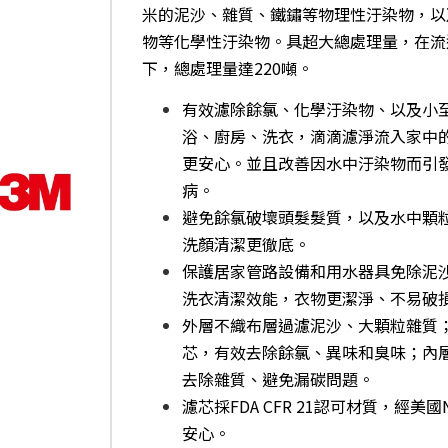
米的泥沙、雜質、鐵鏽等物理性汙染物，以
物等化學性汙染物。具超大總處理量，在流速5
下，總處理量達220噸。
有效濾除餘氯、化學汙染物、以及小至
浴、廚房、洗衣，滴滴濾淨流入家中
更安心。並且改善因水中汙染物而引
病。
避免餘氯破壞頭髮髮質，以及水中顆
洗顏清潔更徹底。
保護居家管路設備和用水器具免除泥
洗衣清潔效能，衣物更潔淨、不易破
外層不織布層過濾泥沙、大顆粒雜質；
芯，有效去除餘氯、異味和臭味；內層採P
去除雜質、避免漏碳問題。
濾芯採FDA CFR 21認可材質，經美
安心。