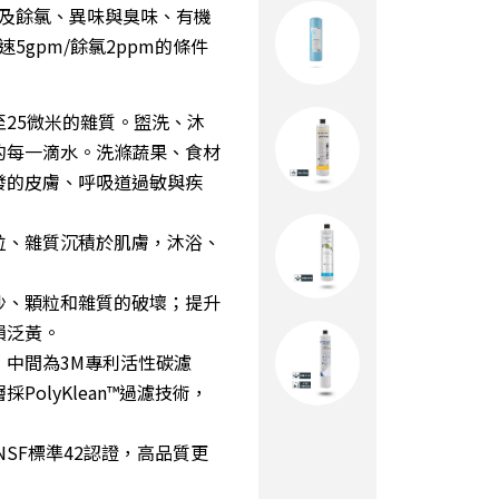
及餘氯、異味與臭味、有機
gpm/餘氯2ppm的條件
25微米的雜質。盥洗、沐
的每一滴水。洗滌蔬果、食材
發的皮膚、呼吸道過敏與疾
粒、雜質沉積於肌膚，沐浴、
沙、顆粒和雜質的破壞；提升
損泛黃。
中間為3M專利活性碳濾
olyKlean™過濾技術，
國NSF標準42認證，高品質更