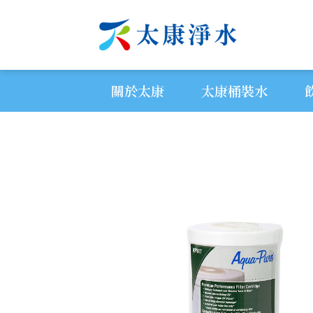
關於太康
太康桶裝水