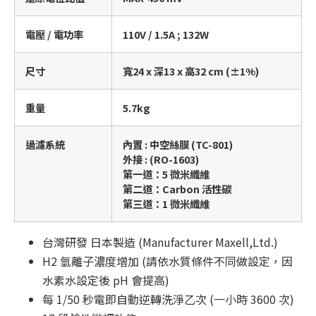
電壓 / 電功率
110V / 1.5A ; 132W
尺寸
寬24 x 深13 x 高32 cm (±1%)
重量
5.7kg
過濾系統
內置 : 中空絲膜 (TC-801)
外接 : (RO-1603)
第一道：5 微米纖維
第二道：Carbon 活性碳
第三道：1 微米纖維
台灣研發 日本製造 (Manufacturer Maxell,Ltd.)
H2 氫離子濃度增加 (請依水質條件不同做設定，因
水素水設定後 pH 會提高)
每 1/50 秒電即自動逆轉洗淨乙次 (一小時 3600 次)