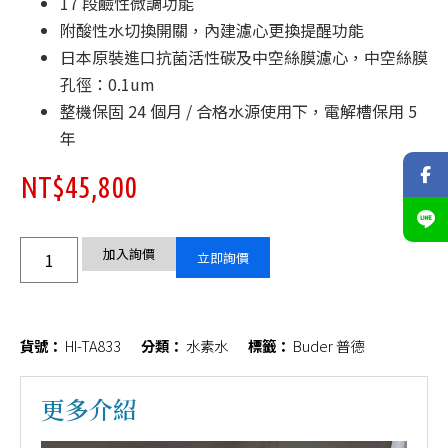
17 段鹼性微調功能
附酸性水切換開關，內建濾心更換提醒功能
日本原裝進口抗菌活性碳及中空絲膜濾心，中空絲膜
孔徑：0.1um
整機保固 24 個月 / 合格水源使用下，電解槽保用 5
年
NT$
45,800
加入詢價
立即詢價
貨號：
HI-TA833
分類：
水素水
標籤：
Buder 普德
更多介紹