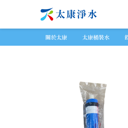
關於太康
太康桶裝水