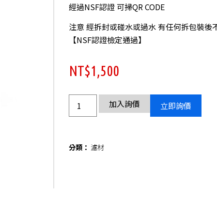
經過NSF認證 可掃QR CODE
注意 經拆封或碰水或過水 有任何拆包裝後
【NSF認證檢定通過】
NT$
1,500
加入詢價
立即詢價
分類：
濾材