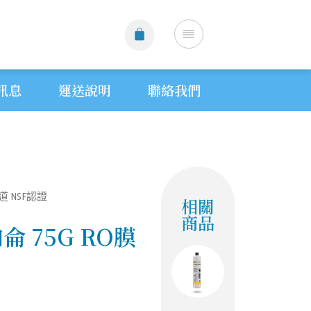
訊息
運送說明
聯絡我們
四道 NSF認證
相關
商品
侖 75G RO膜