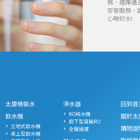
務，選擇適
安裝服務，
心喝好水!
太康桶裝水
淨水器
回到首
RO純水機
飲水機
關於太
廚下型直輸RO
立地式飲水機
購物說
全屋過濾
桌上型飲水機