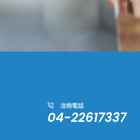
洽詢電話
04-22617337